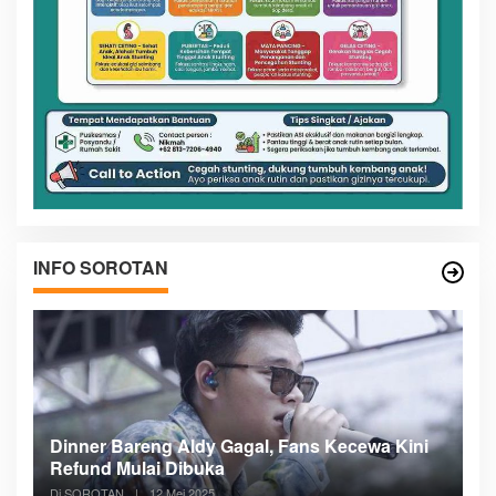
INFO SOROTAN
Kini
Meranti Incar Konektivitas Laut ke Kepri,
Bupati Asmar Lobi ASDP
Di SOROTAN
|
6 Mei 2025