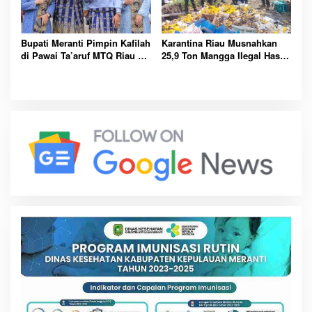
Bupati Meranti Pimpin Kafilah
Karantina Riau Musnahkan
di Pawai Ta’aruf MTQ Riau ke-
25,9 Ton Mangga Ilegal Hasil
43
Tangkapan Bea Cukai di
Bengkalis