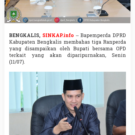
l
a
n
3
R
a
BENGKALIS,
SINKAP.info
– Bapemperda DPRD
n
p
Kabupaten Bengkalis membahas tiga Ranperda
e
yang disampaikan oleh Bupati bersama OPD
r
terkait yang akan diparipurnakan, Senin
d
(11/07).
a