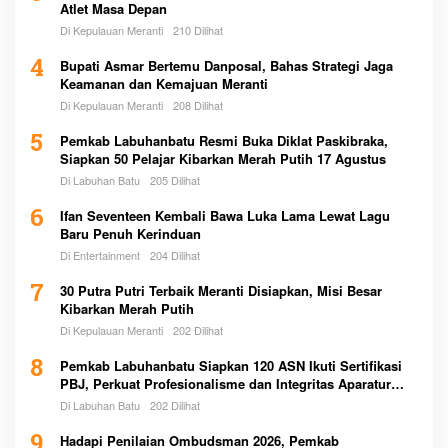
Atlet Masa Depan
Di Kepulauan Meranti
210 Dilihat
4
Bupati Asmar Bertemu Danposal, Bahas Strategi Jaga
Keamanan dan Kemajuan Meranti
Di Kepulauan Meranti
208 Dilihat
5
Pemkab Labuhanbatu Resmi Buka Diklat Paskibraka,
Siapkan 50 Pelajar Kibarkan Merah Putih 17 Agustus
Di Labuhan Batu
205 Dilihat
6
Ifan Seventeen Kembali Bawa Luka Lama Lewat Lagu
Baru Penuh Kerinduan
Di Entertainment
204 Dilihat
7
30 Putra Putri Terbaik Meranti Disiapkan, Misi Besar
Kibarkan Merah Putih
Di Kepulauan Meranti
202 Dilihat
8
Pemkab Labuhanbatu Siapkan 120 ASN Ikuti Sertifikasi
PBJ, Perkuat Profesionalisme dan Integritas Aparatur
Pemerintah
Di Labuhan Batu
202 Dilihat
9
Hadapi Penilaian Ombudsman 2026, Pemkab