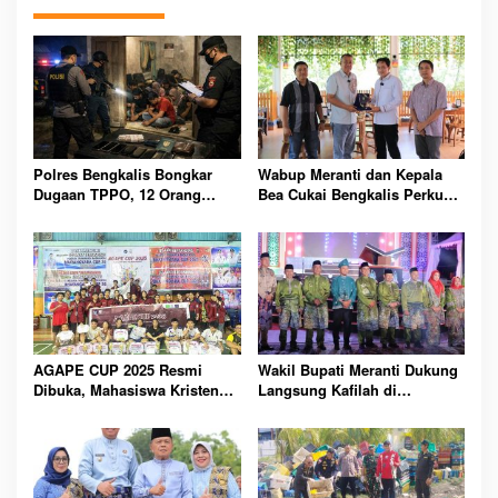
Polres Bengkalis Bongkar
Wabup Meranti dan Kepala
Dugaan TPPO, 12 Orang
Bea Cukai Bengkalis Perkuat
Diamankan dari Rumah
Sinergi Pengelolaan
Penampungan
Kepabeanan
AGAPE CUP 2025 Resmi
Wakil Bupati Meranti Dukung
Dibuka, Mahasiswa Kristen
Langsung Kafilah di
Polbeng Bersatu Lewat
Pembukaan MTQ ke-43 Riau
Olahraga