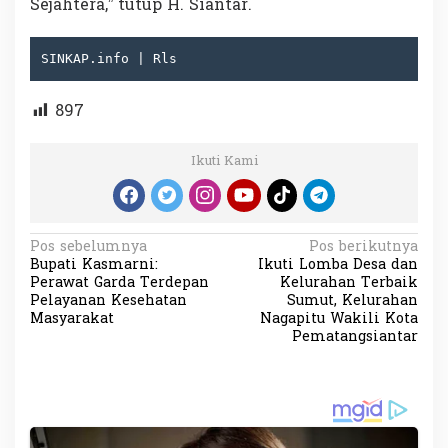
Sejahtera,” tutup H. Siantar.
SINKAP.info | Rls
897
Ikuti Kami
N
Pos sebelumnya
Pos berikutnya
Bupati Kasmarni:
Ikuti Lomba Desa dan
a
Perawat Garda Terdepan
Kelurahan Terbaik
v
Pelayanan Kesehatan
Sumut, Kelurahan
Masyarakat
Nagapitu Wakili Kota
i
Pematangsiantar
g
a
s