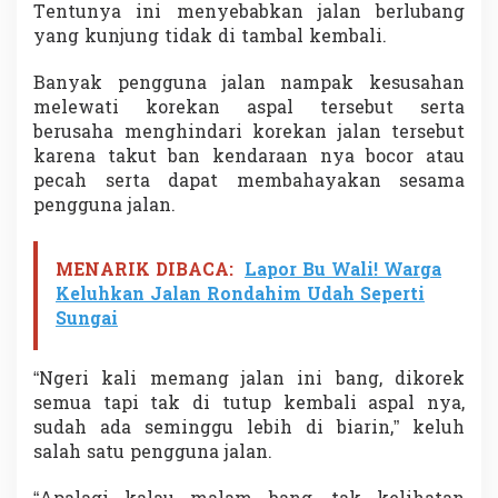
Tentunya ini menyebabkan jalan berlubang
a
l
yang kunjung tidak di tambal kembali.
S
u
Banyak pengguna jalan nampak kesusahan
l
melewati korekan aspal tersebut serta
a
berusaha menghindari korekan jalan tersebut
m
J
karena takut ban kendaraan nya bocor atau
a
pecah serta dapat membahayakan sesama
l
pengguna jalan.
i
n
s
MENARIK DIBACA:
Lapor Bu Wali! Warga
u
m
Keluhkan Jalan Rondahim Udah Seperti
K
Sungai
o
t
a
“Ngeri kali memang jalan ini bang, dikorek
P
semua tapi tak di tutup kembali aspal nya,
e
sudah ada seminggu lebih di biarin,” keluh
m
salah satu pengguna jalan.
a
t
a