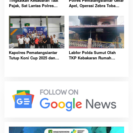
Tingkatkan Kesadaran Taat
Polres Pematangsiantar Gelar
Pajak, Sat Lantas Polres
Apel, Operasi Zebra Toba
Pematangsiantar Gelar Razia
2025 Tingkatkan Disiplin Lalu
Gabungan PKB
Lintas
Kapolres Pematangsiantar
Labfor Polda Sumut Olah
Tutup Koni Cup 2025 dan
TKP Kebakaran Rumah
Apresiasi Atlet Berprestasi
Didampingi Polsek Siantar
Timur