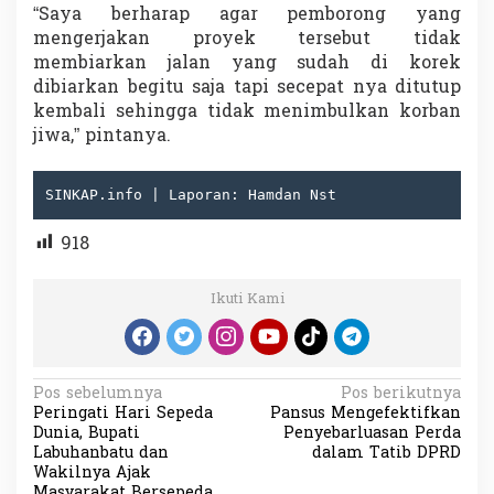
“Saya berharap agar pemborong yang
mengerjakan proyek tersebut tidak
membiarkan jalan yang sudah di korek
dibiarkan begitu saja tapi secepat nya ditutup
kembali sehingga tidak menimbulkan korban
jiwa,” pintanya.
SINKAP.info | Laporan: Hamdan Nst
918
Ikuti Kami
N
Pos sebelumnya
Pos berikutnya
Peringati Hari Sepeda
Pansus Mengefektifkan
a
Dunia, Bupati
Penyebarluasan Perda
v
Labuhanbatu dan
dalam Tatib DPRD
Wakilnya Ajak
i
Masyarakat Bersepeda