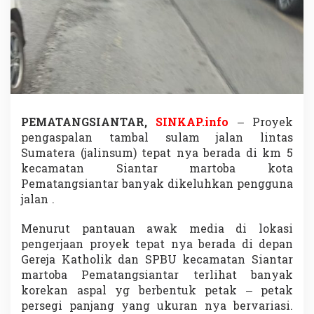
h
k
a
n
P
r
o
y
e
k
PEMATANGSIANTAR,
SINKAP.info
– Proyek
P
pengaspalan tambal sulam jalan lintas
e
Sumatera (jalinsum) tepat nya berada di km 5
n
kecamatan Siantar martoba kota
g
a
Pematangsiantar banyak dikeluhkan pengguna
s
jalan .
p
a
Menurut pantauan awak media di lokasi
l
pengerjaan proyek tepat nya berada di depan
a
n
Gereja Katholik dan SPBU kecamatan Siantar
T
martoba Pematangsiantar terlihat banyak
a
korekan aspal yg berbentuk petak – petak
m
persegi panjang yang ukuran nya bervariasi.
b