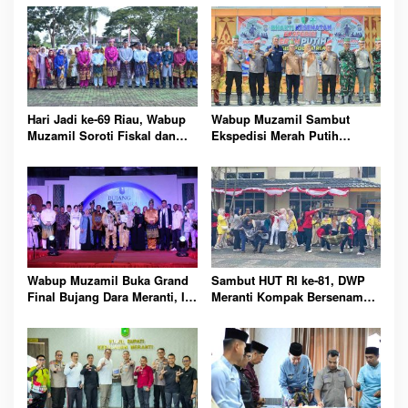
Hari Jadi ke-69 Riau, Wabup
Wabup Muzamil Sambut
Muzamil Soroti Fiskal dan
Ekspedisi Merah Putih
Janjikan Pemerataan
Presisi, 1.200 Mangrove
Pembangunan untuk
Ditanam di Tanah Merah
Masyarakat
Wabup Muzamil Buka Grand
Sambut HUT RI ke-81, DWP
Final Bujang Dara Meranti, Ini
Meranti Kompak Bersenam
Daftar Pemenang dan Pesan
dan Ikuti Perlombaan Seru
Pentingnya