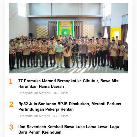
1
77 Pramuka Meranti Berangkat ke Cibubur, Bawa Misi
Harumkan Nama Daerah
Di Kepulauan Meranti
340 Dilihat
2
Rp52 Juta Santunan BPJS Disalurkan, Meranti Perluas
Perlindungan Pekerja Rentan
Di Kepulauan Meranti
333 Dilihat
3
Ifan Seventeen Kembali Bawa Luka Lama Lewat Lagu
Baru Penuh Kerinduan