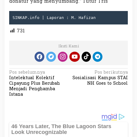
donatur yang menyumbang.” Tutur Tris
SINKAP.info | Laporan : M. Hafizan
731
Ikuti Kami
N
Pos sebelumnya
Pos berikutnya
Intelektual Kolektif
Sosialisasi Kampus STAI
a
Cipayung Plus Berubah
NH Goes to School
v
Menjadi Penghamba
Istana
i
g
a
s
i