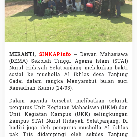
a
h
S
e
l
a
t
p
a
n
MERANTI,
SINKAP.info
– Dewan Mahasiswa
j
(DEMA) Sekolah Tinggi Agama Islam (STAI)
a
Nurul Hidayah Selatpanjang melakukan bakti
n
sosial ke musholla Al ikhlas desa Tanjung
g
G
Gadai dalam rangka Menyambut bulan suci
e
Ramadhan, Kamis (24/03).
l
a
Dalam agenda tersebut melibatkan seluruh
r
pengurus Unit Kegiatan Mahasiswa (UKM) dan
B
a
Unit Kegiatan Kampus (UKK) selingkungan
k
kampus STAI Nurul Hidayah Selatpanjang. Di
t
hadiri juga oleh pengurus musholla Al ikhlas
i
pak Tris didampingi oleh sekdes Tanjung
S