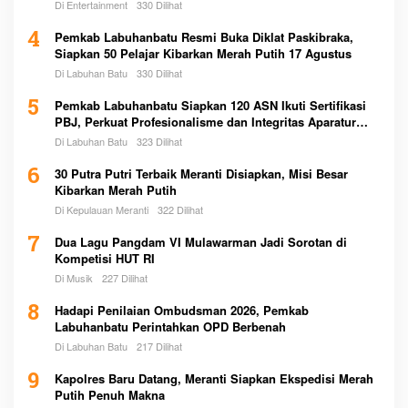
Di Entertainment
330 Dilihat
4
Pemkab Labuhanbatu Resmi Buka Diklat Paskibraka,
Siapkan 50 Pelajar Kibarkan Merah Putih 17 Agustus
Di Labuhan Batu
330 Dilihat
5
Pemkab Labuhanbatu Siapkan 120 ASN Ikuti Sertifikasi
PBJ, Perkuat Profesionalisme dan Integritas Aparatur
Pemerintah
Di Labuhan Batu
323 Dilihat
6
30 Putra Putri Terbaik Meranti Disiapkan, Misi Besar
Kibarkan Merah Putih
Di Kepulauan Meranti
322 Dilihat
7
Dua Lagu Pangdam VI Mulawarman Jadi Sorotan di
Kompetisi HUT RI
Di Musik
227 Dilihat
8
Hadapi Penilaian Ombudsman 2026, Pemkab
Labuhanbatu Perintahkan OPD Berbenah
Di Labuhan Batu
217 Dilihat
9
Kapolres Baru Datang, Meranti Siapkan Ekspedisi Merah
Putih Penuh Makna