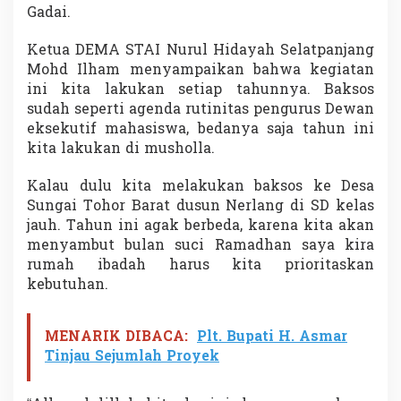
o
Gadai.
s
i
Ketua DEMA STAI Nurul Hidayah Selatpanjang
a
Mohd Ilham menyampaikan bahwa kegiatan
l
ini kita lakukan setiap tahunnya. Baksos
sudah seperti agenda rutinitas pengurus Dewan
eksekutif mahasiswa, bedanya saja tahun ini
kita lakukan di musholla.
Kalau dulu kita melakukan baksos ke Desa
Sungai Tohor Barat dusun Nerlang di SD kelas
jauh. Tahun ini agak berbeda, karena kita akan
menyambut bulan suci Ramadhan saya kira
rumah ibadah harus kita prioritaskan
kebutuhan.
MENARIK DIBACA:
Plt. Bupati H. Asmar
Tinjau Sejumlah Proyek