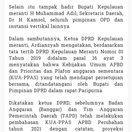
t
Selain itu tampak hadir Bupati Kepulauan
a
meranti H Muhammad Adil, Sekretaris Daerah,
n
B
Dr H Kamsol, seluruh pimpinan OPD dan
e
instansi vertikal lainnya.
r
t
Dalam sambutannya, Ketua DPRD Kepulauan
a
meranti, Ardiansyah mengatakan, berdasarkan
m
b
tata tertib DPRD Kepulauan Meranti Nomor 01
a
Tahun 2019 didalam pasal 16 ayat 3
h
menyatakan bahwa Kebijakan Umum APBD
R
dan Prioritas dan Plafon anggaran sementara
p
(KUA-PPAS) yang telah mendapat persetujuan
8
0
bersama, ditandatangani oleh Bupati dan
M
Pimpinan DPRD dalam rapat Paripurna.
i
l
Dikatakan ketua DPRD, sebelumnya Badan
i
Anggaran (Banggar) dan Tim Anggaran
a
r
Pemerintah Daerah (TAPD) telah melakukan
L
pembahasan KUA-PPAS APBD Perubahan
e
tahun 2021 dengan catatan, proyeksi
b