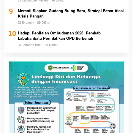
9
Meranti Siapkan Gudang Bulog Baru, Strategi Besar Atasi
Krisis Pangan
Di Ekonomi
89 Dilihat
10
Hadapi Penilaian Ombudsman 2026, Pemkab
Labuhanbatu Perintahkan OPD Berbenah
Di Labuhan Batu
83 Dilihat