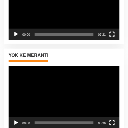
00:00
07:21
YOK KE MERANTI
Pemutar
Video
00:00
05:36