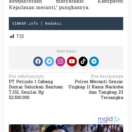
kesejahteraan masyarakat Kabupaten
Kepulauan meranti,” pungkasnya.
SINKAP.info | Redaksi
715
Ikuti Kami
N
Pos sebelumnya
Pos berikutnya
PT Pelindo 1 Cabang
Polres Meranti Gencar
a
Dumai Salurkan Bantuan
Ungkap 11 Kasus Narkoba
v
TJSL Senilai Rp
dan Tangkap 23
52.500.000
Tersangka
i
g
a
s