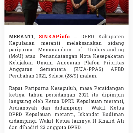
M
e
r
a
n
t
i
MERANTI,
SINKAP.info
– DPRD Kabupaten
D
Kepulauan meranti melaksanakan sidang
i
paripurna Memorandum of Understanding
s
(MoU) atau Penandatangan Nota Kesepakatan
e
p
Kebijakan Umum Anggaran Plafon Prioritas
a
Anggaran Sementara (KUA-PPAS) APBD
k
Perubahan 2021, Selasa (28/9) malam.
a
t
Rapat Paripurna Kesepuluh, masa Persidangan
i
,
ketiga, tahun persidangan 2021 itu dipimpin
P
langsung oleh Ketua DPRD Kepulauan meranti,
e
Ardiansyah dan didampingi Wakil Ketua
n
DPRD Kepulauan meranti, Iskandar Budiman
d
a
didampingi Wakil Ketua lainnya H Khalid Ali
p
dan dihadiri 23 anggota DPRD.
a