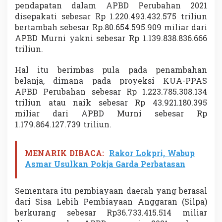
pendapatan dalam APBD Perubahan 2021
i
h
disepakati sebesar Rp 1.220.493.432.575 triliun
bertambah sebesar Rp.80.654.595.909 miliar dari
APBD Murni yakni sebesar Rp 1.139.838.836.666
triliun.
Hal itu berimbas pula pada penambahan
belanja, dimana pada proyeksi KUA-PPAS
APBD Perubahan sebesar Rp 1.223.785.308.134
triliun atau naik sebesar Rp 43.921.180.395
miliar dari APBD Murni sebesar Rp
1.179.864.127.739 triliun.
MENARIK DIBACA:
Rakor Lokpri, Wabup
Asmar Usulkan Pokja Garda Perbatasan
Sementara itu pembiayaan daerah yang berasal
dari Sisa Lebih Pembiayaan Anggaran (Silpa)
berkurang sebesar Rp36.733.415.514 miliar