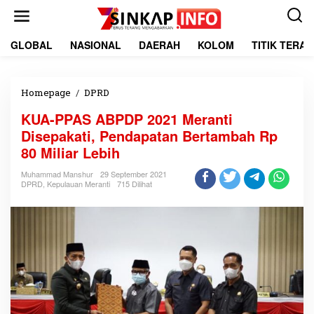
L
e
w
a
GLOBAL
NASIONAL
DAERAH
KOLOM
TITIK TERA
t
i
k
e
Homepage
/
DPRD
K
k
U
KUA-PPAS ABPDP 2021 Meranti
o
A
n
-
Disepakati, Pendapatan Bertambah Rp
t
P
80 Miliar Lebih
e
P
n
A
Muhammad Manshur
29 September 2021
S
DPRD
,
Kepulauan Meranti
715 Dilihat
A
B
P
D
P
2
0
2
1