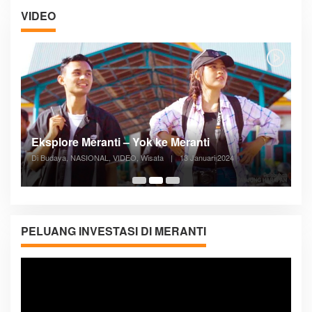
VIDEO
Posyandu Melayani Semua Siklus Hidup
Di ADVERTORIAL, Kesehatan, VIDEO
|
27 Desember 2023
05:08
PELUANG INVESTASI DI MERANTI
Pemutar
Video