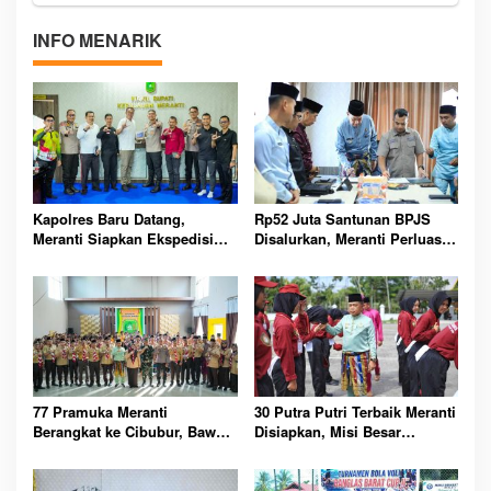
INFO MENARIK
Kapolres Baru Datang,
Rp52 Juta Santunan BPJS
Meranti Siapkan Ekspedisi
Disalurkan, Meranti Perluas
Merah Putih Penuh Makna
Perlindungan Pekerja Rentan
77 Pramuka Meranti
30 Putra Putri Terbaik Meranti
Berangkat ke Cibubur, Bawa
Disiapkan, Misi Besar
Misi Harumkan Nama Daerah
Kibarkan Merah Putih