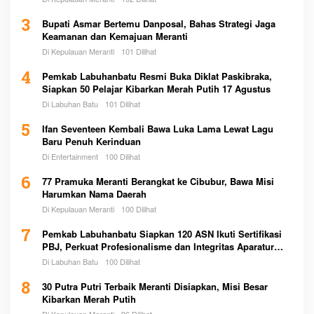
3
Bupati Asmar Bertemu Danposal, Bahas Strategi Jaga
Keamanan dan Kemajuan Meranti
Di Kepulauan Meranti
101 Dilihat
4
Pemkab Labuhanbatu Resmi Buka Diklat Paskibraka,
Siapkan 50 Pelajar Kibarkan Merah Putih 17 Agustus
Di Labuhan Batu
101 Dilihat
5
Ifan Seventeen Kembali Bawa Luka Lama Lewat Lagu
Baru Penuh Kerinduan
Di Entertainment
100 Dilihat
6
77 Pramuka Meranti Berangkat ke Cibubur, Bawa Misi
Harumkan Nama Daerah
Di Kepulauan Meranti
100 Dilihat
7
Pemkab Labuhanbatu Siapkan 120 ASN Ikuti Sertifikasi
PBJ, Perkuat Profesionalisme dan Integritas Aparatur
Pemerintah
Di Labuhan Batu
100 Dilihat
8
30 Putra Putri Terbaik Meranti Disiapkan, Misi Besar
Kibarkan Merah Putih
Di Kepulauan Meranti
96 Dilihat