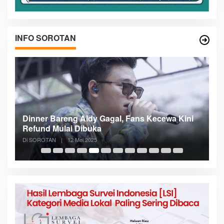
INFO SOROTAN
n
Dinner Bareng Aldy Gagal, Fans Kecewa Kini
Me
Refund Mulai Dibuka
B
Di SOROTAN
|
12 Mei 2025
Di