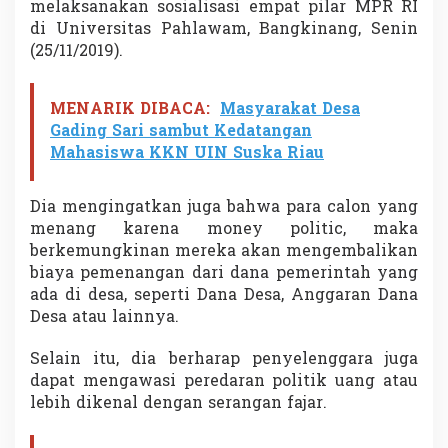
melaksanakan sosialisasi empat pilar MPR RI
r
di Universitas Pahlawam, Bangkinang, Senin
g
i
(25/11/2019).
u
r
S
MENARIK DIBACA:
Masyarakat Desa
e
Gading Sari sambut Kedatangan
r
Mahasiswa KKN UIN Suska Riau
a
n
g
Dia mengingatkan juga bahwa para calon yang
a
menang karena money politic, maka
n
F
berkemungkinan mereka akan mengembalikan
a
biaya pemenangan dari dana pemerintah yang
j
ada di desa, seperti Dana Desa, Anggaran Dana
a
Desa atau lainnya.
r
Selain itu, dia berharap penyelenggara juga
dapat mengawasi peredaran politik uang atau
lebih dikenal dengan serangan fajar.