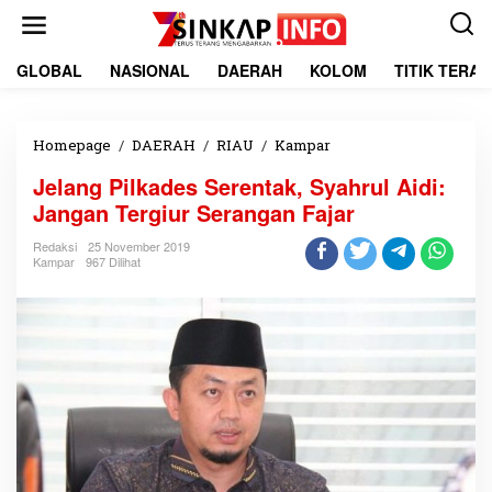
L
e
w
a
GLOBAL
NASIONAL
DAERAH
KOLOM
TITIK TERA
t
i
k
e
Homepage
/
DAERAH
/
RIAU
/
Kampar
J
k
e
Jelang Pilkades Serentak, Syahrul Aidi:
o
l
n
a
Jangan Tergiur Serangan Fajar
t
n
e
g
Redaksi
25 November 2019
Kampar
967 Dilihat
n
P
i
l
k
a
d
e
s
S
e
r
e