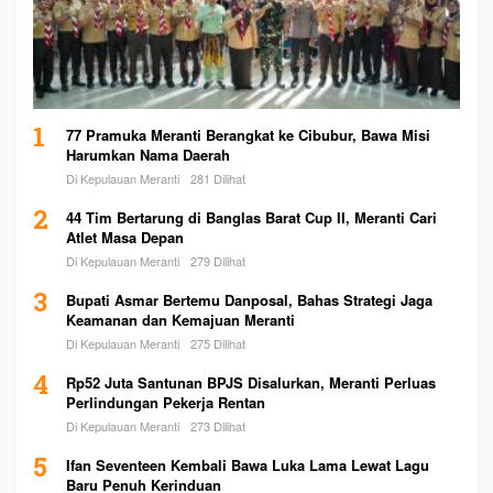
1
77 Pramuka Meranti Berangkat ke Cibubur, Bawa Misi
Harumkan Nama Daerah
Di Kepulauan Meranti
281 Dilihat
2
44 Tim Bertarung di Banglas Barat Cup II, Meranti Cari
Atlet Masa Depan
Di Kepulauan Meranti
279 Dilihat
3
Bupati Asmar Bertemu Danposal, Bahas Strategi Jaga
Keamanan dan Kemajuan Meranti
Di Kepulauan Meranti
275 Dilihat
4
Rp52 Juta Santunan BPJS Disalurkan, Meranti Perluas
Perlindungan Pekerja Rentan
Di Kepulauan Meranti
273 Dilihat
5
Ifan Seventeen Kembali Bawa Luka Lama Lewat Lagu
Baru Penuh Kerinduan