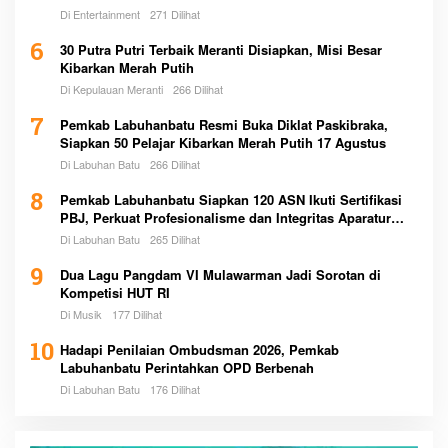
Di Entertainment
271 Dilihat
6
30 Putra Putri Terbaik Meranti Disiapkan, Misi Besar
Kibarkan Merah Putih
Di Kepulauan Meranti
266 Dilihat
7
Pemkab Labuhanbatu Resmi Buka Diklat Paskibraka,
Siapkan 50 Pelajar Kibarkan Merah Putih 17 Agustus
Di Labuhan Batu
266 Dilihat
8
Pemkab Labuhanbatu Siapkan 120 ASN Ikuti Sertifikasi
PBJ, Perkuat Profesionalisme dan Integritas Aparatur
Pemerintah
Di Labuhan Batu
265 Dilihat
9
Dua Lagu Pangdam VI Mulawarman Jadi Sorotan di
Kompetisi HUT RI
Di Musik
177 Dilihat
10
Hadapi Penilaian Ombudsman 2026, Pemkab
Labuhanbatu Perintahkan OPD Berbenah
Di Labuhan Batu
176 Dilihat