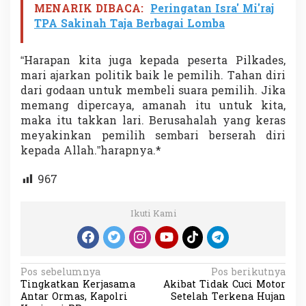
MENARIK DIBACA:
Peringatan Isra' Mi'raj
TPA Sakinah Taja Berbagai Lomba
“Harapan kita juga kepada peserta Pilkades,
mari ajarkan politik baik le pemilih. Tahan diri
dari godaan untuk membeli suara pemilih. Jika
memang dipercaya, amanah itu untuk kita,
maka itu takkan lari. Berusahalah yang keras
meyakinkan pemilih sembari berserah diri
kepada Allah.”harapnya.*
967
Ikuti Kami
N
Pos sebelumnya
Pos berikutnya
Tingkatkan Kerjasama
Akibat Tidak Cuci Motor
a
Antar Ormas, Kapolri
Setelah Terkena Hujan