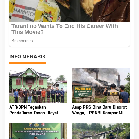
INFO MENARIK
ATR/BPN Tegaskan
Asap PKS Bina Baru Disorot
Pendaftaran Tanah Ulayat
Warga, LPPNRI Kampar Minta
Lindungi Hak Adat, Bukan
Pemerintah Segera Turun
Jadikan Milik Negara Lagi
Tangan