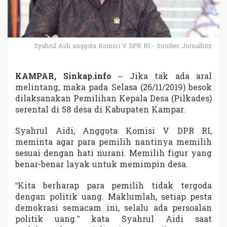
n
t
a
k
,
Syahrul Aidi anggota Komisi V DPR RI - Sumber: Jurnalhitz
S
y
a
KAMPAR, Sinkap.info
– Jika tak ada aral
h
melintang, maka pada Selasa (26/11/2019) besok
r
u
dilaksanakan Pemilihan Kepala Desa (Pilkades)
l
serental di 58 desa di Kabupaten Kampar.
A
i
Syahrul Aidi, Anggota Komisi V DPR RI,
d
meminta agar para pemilih nantinya memilih
i
:
sesuai dengan hati nurani. Memilih figur yang
J
benar-benar layak untuk memimpin desa.
a
n
“Kita berharap para pemilih tidak tergoda
g
dengan politik uang. Maklumlah, setiap pesta
a
n
demokrasi semacam ini, selalu ada persoalan
T
politik uang.” kata Syahrul Aidi saat
e