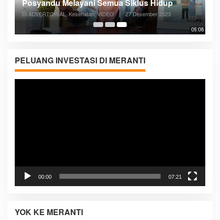
Posyandu Melayani Semua Siklus Hidup
Di ADVERTORIAL, Kesehatan, VIDEO
|
27 Desember 2023
05:08
PELUANG INVESTASI DI MERANTI
Pemutar
Video
00:00
07:21
YOK KE MERANTI