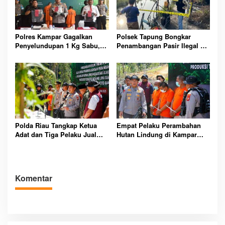
Polres Kampar Gagalkan
Polsek Tapung Bongkar
Penyelundupan 1 Kg Sabu,
Penambangan Pasir Ilegal di
Dua Residivis Diamankan
Desa Karya Indah Kampar
Polda Riau Tangkap Ketua
Empat Pelaku Perambahan
Adat dan Tiga Pelaku Jual
Hutan Lindung di Kampar
Beli Hutan Lindung Kampar
Ditangkap, Sawit Ilegal
Digerebek
Komentar