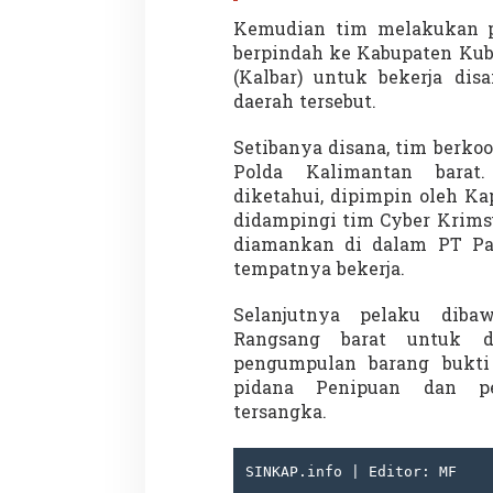
Kemudian tim melakukan p
berpindah ke Kabupaten Kub
(Kalbar) untuk bekerja dis
daerah tersebut.
Setibanya disana, tim berko
Polda Kalimantan barat
Partisipasi Pemu
Pelayanan Sukarel
diketahui, dipimpin oleh K
Diadakan di Nanji
didampingi tim Cyber Krims
Di GLOBAL, VIDEO
|
18 
diamankan di dalam PT Pa
tempatnya bekerja.
Selanjutnya pelaku dib
Rangsang barat untuk d
pengumpulan barang bukti
pidana Penipuan dan pe
tersangka.
SINKAP.info | Editor: MF