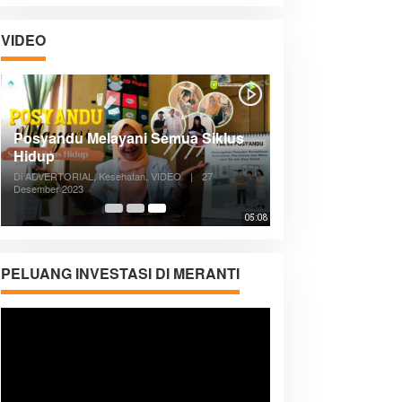
VIDEO
Posyandu Melayani Semua Siklus
Hidup
Di ADVERTORIAL, Kesehatan, VIDEO
|
27
Desember 2023
05:08
PELUANG INVESTASI DI MERANTI
Pemutar
Video