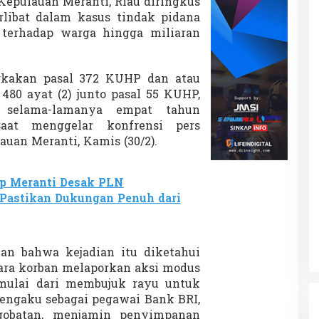
Kepulauan Meranti, Riau diringkus
a
erlibat dalam kasus tindak pidana
r
terhadap warga hingga miliaran
ngkakan pasal 372 KUHP dan atau
480 ayat (2) junto pasal 55 KUHP,
 selama-lamanya empat tahun
saat menggelar konfrensi pers
auan Meranti, Kamis (30/2).
p Meranti Desak PLN
, Pastikan Dukungan Penuh dari
n bahwa kejadian itu diketahui
Para korban melaporkan aksi modus
mulai dari membujuk rayu untuk
ngaku sebagai pegawai Bank BRI,
obatan, menjamin penyimpanan