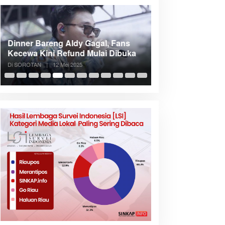
Dinner Bareng Aldy Gagal, Fans
Meranti Incar Kon
Kecewa Kini Refund Mulai Dibuka
Kepri, Bupati A
Di SOROTAN
|
12 Mei 2025
Di SOROTAN
|
6 Mei 2