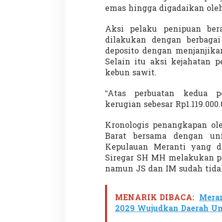
emas hingga digadaikan oleh
Aksi pelaku penipuan ber
dilakukan dengan berbaga
Demonstrasi Gen-Z Guncang
Menteri Nusron: 
deposito dengan menjanjika
Nepal, PM Mundur Mendadak
Cegah Konflik da
Selain itu aksi kejahatan 
Setelah Gedung Parlemen Dibakar
Penataan Ruang
Di GLOBAL, SOROTAN
|
12 September 2025
Di NASIONAL, SOROTAN
kebun sawit.
“Atas perbuatan kedua p
kerugian sebesar Rp1.119.000.
Kronologis penangkapan ol
Barat bersama dengan uni
Kepulauan Meranti yang d
Siregar SH MH melakukan p
namun JS dan IM sudah tidak
MENARIK DIBACA:
Mera
2029 Wujudkan Daerah Ung