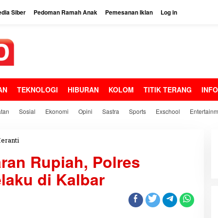
dia Siber
Pedoman Ramah Anak
Pemesanan Iklan
Log in
AN
TEKNOLOGI
HIBURAN
KOLOM
TITIK TERANG
INF
tan
Sosial
Ekonomi
Opini
Sastra
Sports
Exschool
Entertain
eranti
A
k
aran Rupiah, Polres
s
i
laku di Kalbar
P
e
n
i
p