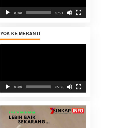
00:00
07:21
YOK KE MERANTI
Pemutar
Video
00:00
05:36