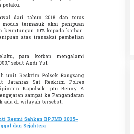
 pelaku.
awal dari tahun 2018 dan terus
i modus termasuk aksi penipuan
Patok Batas Tanah
Rekognisi Sejarah Kerajaan Siak
n keuntungan 10% kepada korban.
n Dukung
dan Harapan Daerah Istimewa Riau
penipuan atas transaksi pembelian
|
8 Agustus 2025
Di KOLOM, Opini, SOROTAN
|
16 Juni 2025
elaku, para korban mengalami
000,” sebut Andi Yul.
eh unit Reskrim Polsek Rangsang
t Jatanras Sat Reskrim Polres
ipimpin Kapolsek Iptu Benny A
engejaran sampai ke Pangandaran
 ada di wilayah tersebut.
nti Resmi Sahkan RPJMD 2025–
gul dan Sejahtera