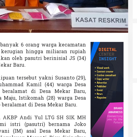
e
r
a
n
t
i
T
a
banyak 6 orang warga kecamatan
n
kerugian hingga miliaran rupiah
g
k
an oleh pasutri berinisial JS (34)
a
Mekar Baru.
p
P
ipuan tersebut yakni Susanto (29),
e
uhammad Kamil (44) warga Desa
l
a
 beralamat di Desa Mekar Baru,
k
a Maju, Istikomah (28) warga Desa
u
) beralamat di Desa Mekar Baru.
d
i
ti AKBP Andi Yul LTG SH SIK MH
K
a
mi istri (pasutri) bernama Joko
l
ani (IM) asal Desa Mekar Baru,
b