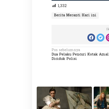
1,332
Berita Meranti Hari ini
I
N
Pos sebelumnya
Dua Pelaku Pencuri Kotak Amal
a
Diciduk Polisi
v
i
g
a
s
i
p