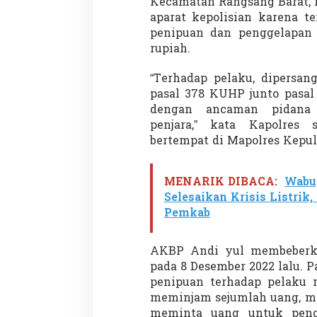
Kecamatan Rangsang Barat, 
aparat kepolisian karena t
penipuan dan penggelapan 
rupiah.
“Terhadap pelaku, dipersa
pasal 378 KUHP junto pasal 
dengan ancaman pidana
penjara,” kata Kapolres 
bertempat di Mapolres Kepul
MENARIK DIBACA:
Wabu
Selesaikan Krisis Listrik
Pemkab
AKBP Andi yul membeberka
pada 8 Desember 2022 lalu. 
penipuan terhadap pelaku 
meminjam sejumlah uang, me
meminta uang untuk peng