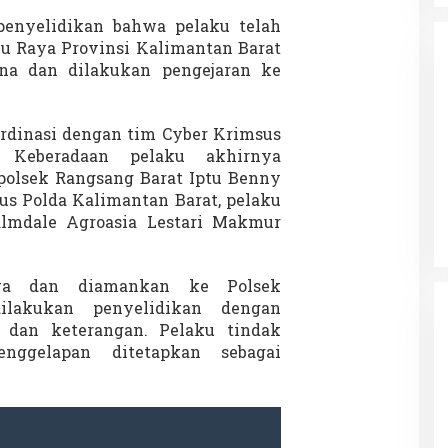
enyelidikan bahwa pelaku telah
u Raya Provinsi Kalimantan Barat
ana dan dilakukan pengejaran ke
ordinasi dengan tim Cyber Krimsus
. Keberadaan pelaku akhirnya
da dalam
Eksplore Meranti – Yok ke Meranti
a Internasional
apolsek Rangsang Barat Iptu Benny
Di Budaya, NASIONAL, VIDEO, Wisata
|
13 Januari
ng
us Polda Kalimantan Barat, pelaku
Januari 2024
2024
lmdale Agroasia Lestari Makmur
awa dan diamankan ke Polsek
ilakukan penyelidikan dengan
 dan keterangan. Pelaku tindak
nggelapan ditetapkan sebagai