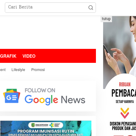
tutup
OGRAFIK
VIDEO
ment
Lifestyle
Promosi