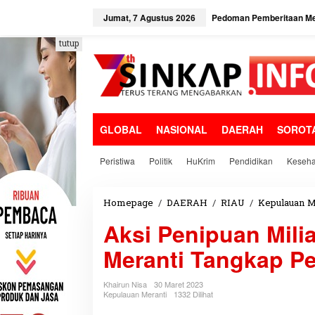
L
e
Jumat, 7 Agustus 2026
Pedoman Pemberitaan Me
w
a
tutup
t
i
k
e
k
o
GLOBAL
NASIONAL
DAERAH
SOROT
n
t
e
Peristiwa
Politik
HuKrim
Pendidikan
Keseha
n
Homepage
/
DAERAH
/
RIAU
/
Kepulauan M
Aksi Penipuan Mili
Meranti Tangkap Pe
Khairun Nisa
30 Maret 2023
Kepulauan Meranti
1332 Dilihat