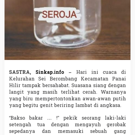
N
a
r
a
t
i
f
o
l
e
h
Z
a
SASTRA,
Sinkap.info
–
Hari ini cuaca di
i
Kelurahan Sei Berombang Kecamatan Panai
d
a
Hilir tampak bersahabat. Suasana siang dengan
n
langit yang masih terlihat cerah. Warnanya
A
yang biru mempertontonkan awan-awan putih
k
yang begitu genit beriring lambat di angkasa.
b
a
r
“Bakso bakar … !” pekik seorang laki-laki
setengah tua dengan mengayuh gerobak
sepedanya dan memasuki sebuah gang