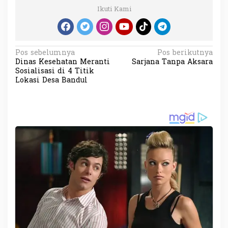
Ikuti Kami
N
Pos sebelumnya
Pos berikutnya
Dinas Kesehatan Meranti
Sarjana Tanpa Aksara
a
Sosialisasi di 4 Titik
v
Lokasi Desa Bandul
i
g
a
s
i
p
o
s