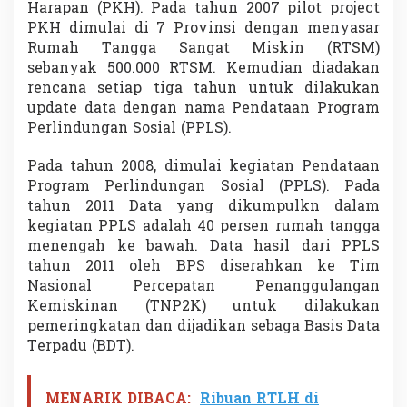
Harapan (PKH). Pada tahun 2007 pilot project
a
PKH dimulai di 7 Provinsi dengan menyasar
n
S
Rumah Tangga Sangat Miskin (RTSM)
o
sebanyak 500.000 RTSM. Kemudian diadakan
s
rencana setiap tiga tahun untuk dilakukan
i
update data dengan nama Pendataan Program
a
l
Perlindungan Sosial (PPLS).
T
e
Pada tahun 2008, dimulai kegiatan Pendataan
r
Program Perlindungan Sosial (PPLS). Pada
k
tahun 2011 Data yang dikumpulkn dalam
i
n
kegiatan PPLS adalah 40 persen rumah tangga
i
menengah ke bawah. Data hasil dari PPLS
tahun 2011 oleh BPS diserahkan ke Tim
Nasional Percepatan Penanggulangan
Kemiskinan (TNP2K) untuk dilakukan
pemeringkatan dan dijadikan sebaga Basis Data
Terpadu (BDT).
MENARIK DIBACA:
Ribuan RTLH di