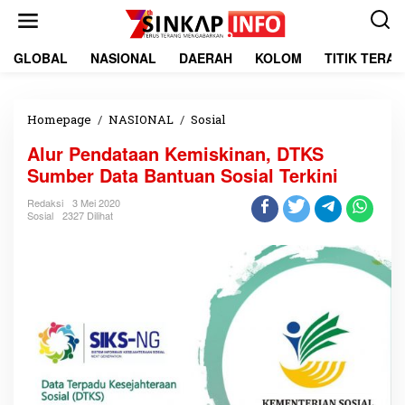
L
e
w
a
GLOBAL
NASIONAL
DAERAH
KOLOM
TITIK TERA
t
i
k
e
Homepage
/
NASIONAL
/
Sosial
A
k
l
Alur Pendataan Kemiskinan, DTKS
o
u
n
r
Sumber Data Bantuan Sosial Terkini
t
P
e
e
Redaksi
3 Mei 2020
Sosial
2327 Dilihat
n
n
d
a
t
a
a
n
K
e
m
i
s