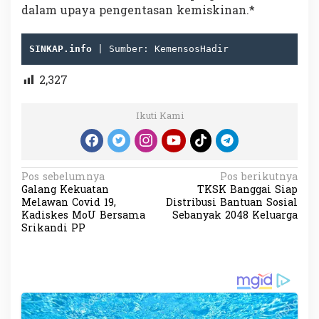
dalam upaya pengentasan kemiskinan.*
SINKAP.info 
| Sumber: KemensosHadir
2,327
Ikuti Kami
N
Pos sebelumnya
Pos berikutnya
Galang Kekuatan
TKSK Banggai Siap
a
Melawan Covid 19,
Distribusi Bantuan Sosial
v
Kadiskes MoU Bersama
Sebanyak 2048 Keluarga
Srikandi PP
i
g
a
s