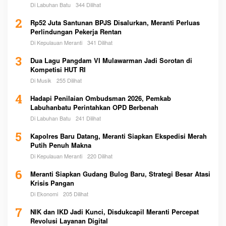
Di Labuhan Batu
344 Dilihat
2
Rp52 Juta Santunan BPJS Disalurkan, Meranti Perluas
Perlindungan Pekerja Rentan
Di Kepulauan Meranti
341 Dilihat
3
Dua Lagu Pangdam VI Mulawarman Jadi Sorotan di
Kompetisi HUT RI
Di Musik
255 Dilihat
4
Hadapi Penilaian Ombudsman 2026, Pemkab
Labuhanbatu Perintahkan OPD Berbenah
Di Labuhan Batu
241 Dilihat
5
Kapolres Baru Datang, Meranti Siapkan Ekspedisi Merah
Putih Penuh Makna
Di Kepulauan Meranti
220 Dilihat
6
Meranti Siapkan Gudang Bulog Baru, Strategi Besar Atasi
Krisis Pangan
Di Ekonomi
205 Dilihat
7
NIK dan IKD Jadi Kunci, Disdukcapil Meranti Percepat
Revolusi Layanan Digital