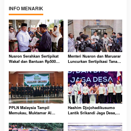
INFO MENARIK
Nusron Serahkan Sertipikat
Menteri Nusron dan Maruarar
Wakaf dan Bantuan Rp500
Luncurkan Sertipikasi Tanah
Juta untuk Masjid Aceh
Gratis bagi Masyarakat
Tamiang Terdampak Bencana
Berpenghasilan Rendah
Seluruh Indonesia
PPLN Malaysia Tampil
Hashim Djojohadikusumo
Memukau, Muktamar Al
Lantik Srikandi Jaga Desa,
Washliyah Perkuat Dakwah
Perkuat Kepemimpinan
Internasional dan
Perempuan Bangun
Persaudaraan Umat
Indonesia dari Desa