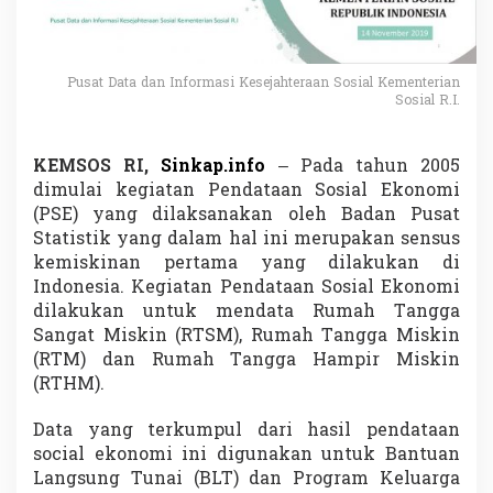
k
i
n
a
Pusat Data dan Informasi Kesejahteraan Sosial Kementerian
n
Sosial R.I.
,
D
T
KEMSOS RI,
Sinkap.info
– Pada tahun 2005
K
dimulai kegiatan Pendataan Sosial Ekonomi
S
S
(PSE) yang dilaksanakan oleh Badan Pusat
u
Statistik yang dalam hal ini merupakan sensus
m
kemiskinan pertama yang dilakukan di
b
Indonesia. Kegiatan Pendataan Sosial Ekonomi
e
r
dilakukan untuk mendata Rumah Tangga
D
Sangat Miskin (RTSM), Rumah Tangga Miskin
a
(RTM) dan Rumah Tangga Hampir Miskin
t
(RTHM).
a
B
a
Data yang terkumpul dari hasil pendataan
n
social ekonomi ini digunakan untuk Bantuan
t
Langsung Tunai (BLT) dan Program Keluarga
u