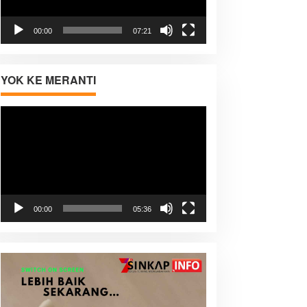
00:00
07:21
YOK KE MERANTI
Pemutar
Video
00:00
05:36