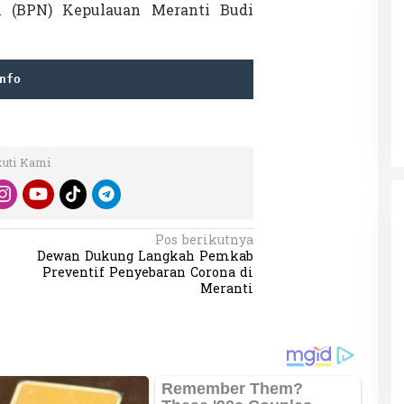
l (BPN) Kepulauan Meranti Budi
Patok Batas Tanah
Rekognisi Sejarah Kerajaan Siak
nfo
n Dukung
dan Harapan Daerah Istimewa Riau
|
8 Agustus 2025
Di KOLOM, Opini, SOROTAN
|
16 Juni 2025
kuti Kami
Pos berikutnya
Dewan Dukung Langkah Pemkab
Preventif Penyebaran Corona di
Meranti