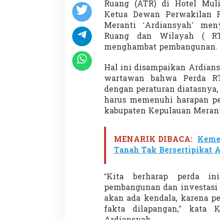
i
Ruang (ATR) di Hotel Mulia
d
Ketua Dewan Perwakilan R
a
Meranti ‘Ardiansyah’ me
k
Ruang dan Wilayah ( RT
M
menghambat pembangunan.
e
n
g
Hal ini disampaikan Ardian
h
wartawan bahwa Perda R
a
dengan peraturan diatasnya,
m
harus memenuhi harapan pe
b
a
kabupaten Kepulauan Merant
t
P
e
MENARIK DIBACA:
Keme
m
Tanah Tak Bersertipikat 
b
a
n
“Kita berharap perda i
g
pembangunan dan investasi
u
a
akan ada kendala, karena p
n
fakta dilapangan,” kata 
d