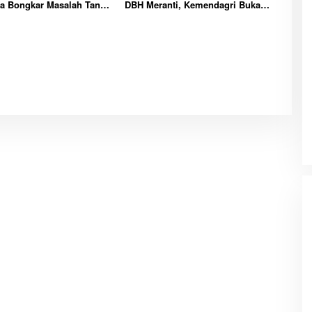
a Bongkar Masalah Tanah
DBH Meranti, Kemendagri Buka
Transmigrasi
Peluang Penegasan Batas Wilayah
Laut Resmi