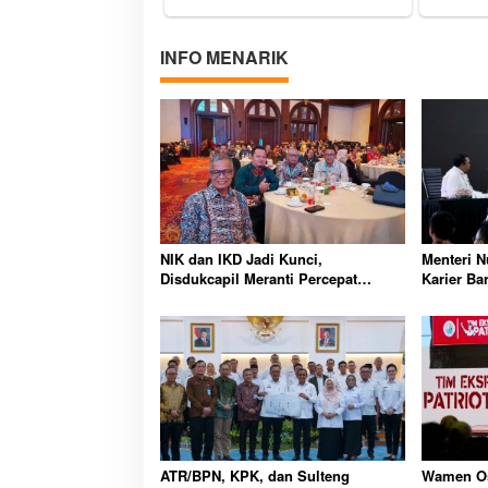
INFO MENARIK
NIK dan IKD Jadi Kunci,
Menteri 
Disdukcapil Meranti Percepat
Karier Ba
Revolusi Layanan Digital
Wajib Lew
ATR/BPN, KPK, dan Sulteng
Wamen Os