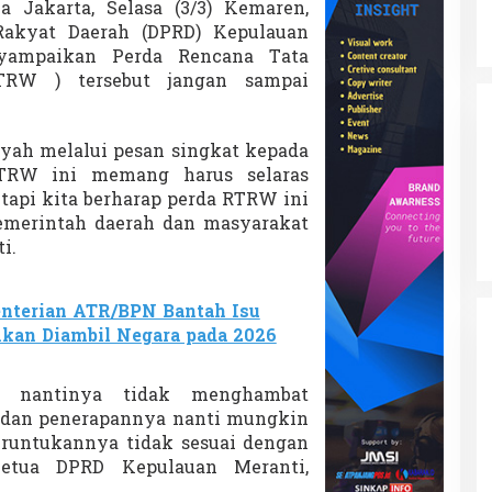
 Jakarta, Selasa (3/3) Kemaren,
akyat Daerah (DPRD) Kepulauan
nyampaikan Perda Rencana Tata
RW ) tersebut jangan sampai
syah melalui pesan singkat kepada
TRW ini memang harus selaras
 tapi kita berharap perda RTRW ini
merintah daerah dan masyarakat
i.
nterian ATR/BPN Bantah Isu
Akan Diambil Negara pada 2026
ni nantinya tidak menghambat
 dan penerapannya nanti mungkin
eruntukannya tidak sesuai dengan
Ketua DPRD Kepulauan Meranti,