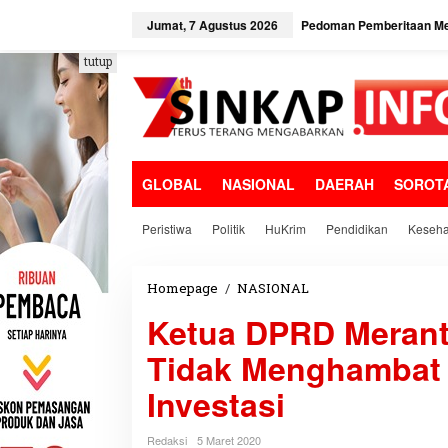
L
e
Jumat, 7 Agustus 2026
Pedoman Pemberitaan Me
w
a
tutup
t
i
k
e
k
o
GLOBAL
NASIONAL
DAERAH
SOROT
n
t
e
Peristiwa
Politik
HuKrim
Pendidikan
Keseha
n
Homepage
/
NASIONAL
K
e
Ketua DPRD Merant
t
u
Tidak Menghambat
a
D
Investasi
P
R
D
Redaksi
5 Maret 2020