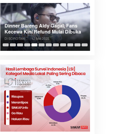
Dinner Bareng Aldy Gagal, Fans
Meranti Incar Kon
Kecewa Kini Refund Mulai Dibuka
Kepri, Bupati A
Di SOROTAN
|
12 Mei 2025
Di SOROTAN
|
6 Mei 2