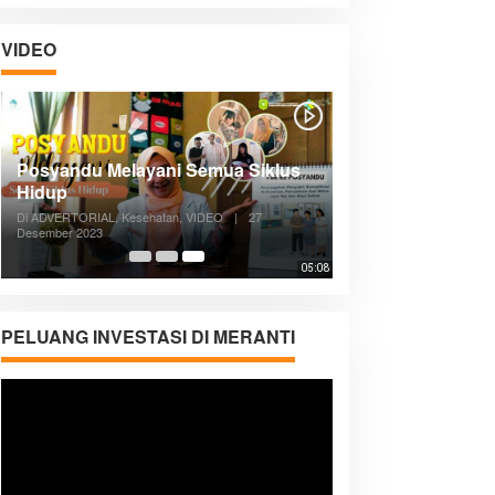
VIDEO
Posyandu Melayani Semua Siklus
Hidup
Di ADVERTORIAL, Kesehatan, VIDEO
|
27
Desember 2023
05:08
PELUANG INVESTASI DI MERANTI
Pemutar
Video