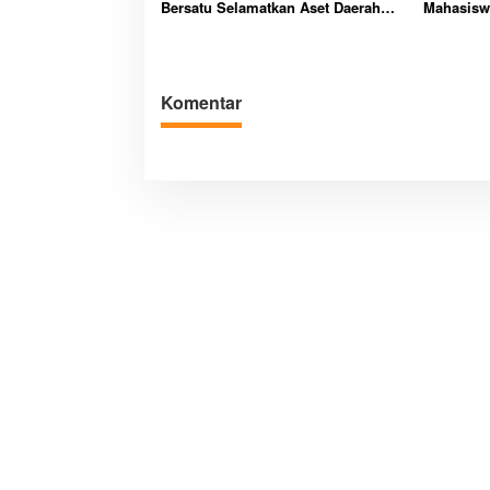
Bersatu Selamatkan Aset Daerah
Mahasisw
Bernilai Besar
Kawasan 
Komentar