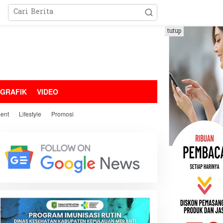
tutup
OGRAFIK
VIDEO
ment
Lifestyle
Promosi