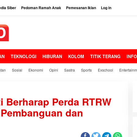
dia Siber
Pedoman Ramah Anak
Pemesanan Iklan
Log in
AN
TEKNOLOGI
HIBURAN
KOLOM
TITIK TERANG
INF
tan
Sosial
Ekonomi
Opini
Sastra
Sports
Exschool
Entertain
i Berharap Perda RTRW
 Pembanguan dan