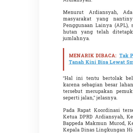
Ardiansyah.
a
n
Menurut Ardiansyah, Ad
I
n
masyarakat yang nantiny
v
Penggunaan Lainya (APL), 
e
hutan yang telah ditetapk
s
jumlahnya.
t
a
s
MENARIK DIBACA:
Tak P
i
Tanah Kini Bisa Lewat S
“Hal ini tentu bertolak be
karena sebagian besar laha
tersebut merupakan pemuk
seperti jalan,” jelasnya.
Pada Rapat Koordinasi ters
Ketua DPRD Ardiansyah, Ke
Bappeda Makmun Murod, Kep
Kepala Dinas Lingkungan Hi