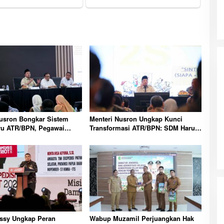
Nusron Bongkar Sistem
Menteri Nusron Ungkap Kunci
ru ATR/BPN, Pegawai
Transformasi ATR/BPN: SDM Harus
ati Tahapan
Layani dengan Hati
sy Ungkap Peran
Wabup Muzamil Perjuangkan Hak