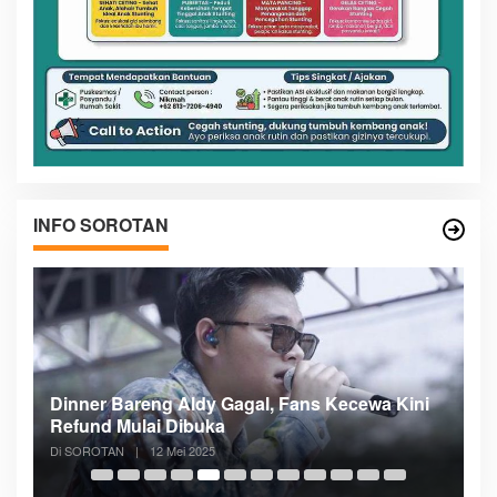
INFO SOROTAN
n
Dinner Bareng Aldy Gagal, Fans Kecewa Kini
Me
Refund Mulai Dibuka
B
Di SOROTAN
|
12 Mei 2025
Di