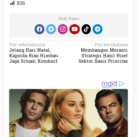
836
Ikuti Kami
N
Pos sebelumnya
Pos berikutnya
Jelang Hari Natal,
Membangun Meranti
a
Kapolda Riau Himbau
Strategis Hasil Riset
v
Jaga Situasi Kondusif
Sektor Basis Prioritas
i
g
a
s
i
p
o
s