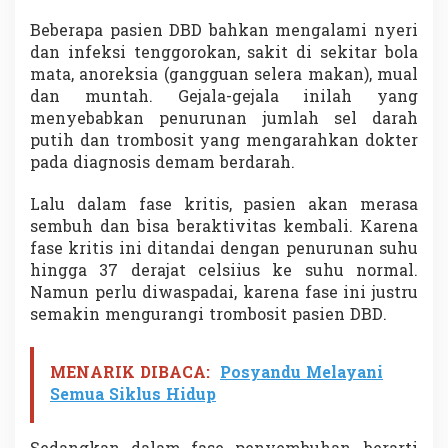
r
Beberapa pasien DBD bahkan mengalami nyeri
i
M
dan infeksi tenggorokan, sakit di sekitar bola
e
mata, anoreksia (gangguan selera makan), mual
n
dan muntah. Gejala-gejala inilah yang
g
menyebabkan penurunan jumlah sel darah
o
b
putih dan trombosit yang mengarahkan dokter
a
pada diagnosis demam berdarah.
t
i
Lalu dalam fase kritis, pasien akan merasa
sembuh dan bisa beraktivitas kembali. Karena
fase kritis ini ditandai dengan penurunan suhu
hingga 37 derajat celsiius ke suhu normal.
Namun perlu diwaspadai, karena fase ini justru
semakin mengurangi trombosit pasien DBD.
MENARIK DIBACA:
Posyandu Melayani
Semua Siklus Hidup