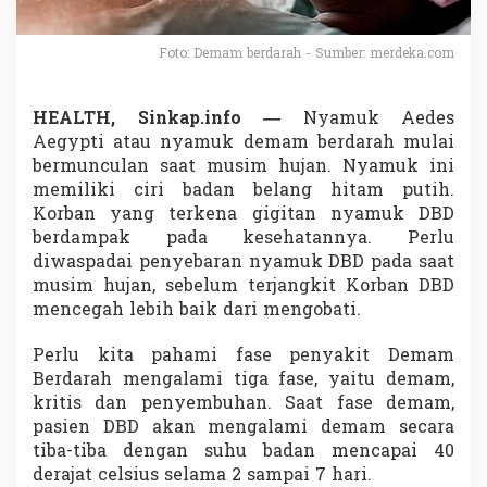
H
u
j
Foto: Demam berdarah - Sumber: merdeka.com
a
n
,
HEALTH, Sinkap.info —
Nyamuk Aedes
M
Aegypti atau nyamuk demam berdarah mulai
e
bermunculan saat musim hujan. Nyamuk ini
n
c
memiliki ciri badan belang hitam putih.
e
Korban yang terkena gigitan nyamuk DBD
g
berdampak pada kesehatannya. Perlu
a
diwaspadai penyebaran nyamuk DBD pada saat
h
musim hujan, sebelum terjangkit Korban DBD
L
e
mencegah lebih baik dari mengobati.
b
i
Perlu kita pahami fase penyakit Demam
h
Berdarah mengalami tiga fase, yaitu demam,
B
kritis dan penyembuhan. Saat fase demam,
a
i
pasien DBD akan mengalami demam secara
k
tiba-tiba dengan suhu badan mencapai 40
d
derajat celsius selama 2 sampai 7 hari.
a