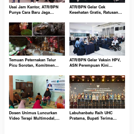
Usai Jam Kantor, ATR/BPN
ATR/BPN Gelar Cek
Punya Cara Baru Jaga
Kesehatan Gratis, Ratusan
Kebugaran Pegawai Lewat
Pegawai Langsung Antusias
Slow Run
Mendaftar
Temuan Peternakan Telur
ATR/BPN Gelar Vaksin HPV,
Picu Sorotan, Komitmen
ASN Perempuan Kini
Cage-Free Marriott
Terlindungi dari Ancaman
Dipertanyakan Publik Global
Kanker Serviks
Dosen Unimus Luncurkan
Labuhanbatu Raih UHC
Video Terapi Multimodal,
Pratama, Bupati Terima
Tekanan Darah Lansia Turun
Penghargaan Nasional
Signifikan Hipertensi