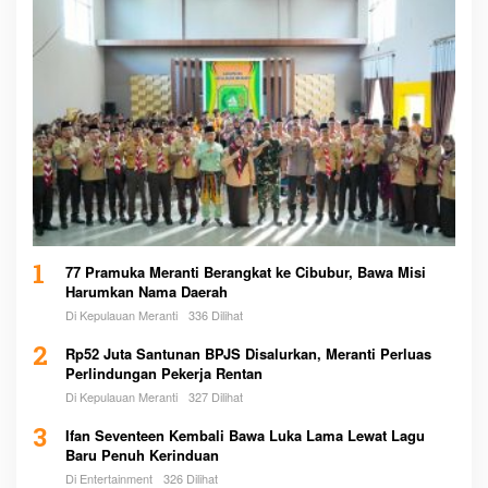
1
77 Pramuka Meranti Berangkat ke Cibubur, Bawa Misi
Harumkan Nama Daerah
Di Kepulauan Meranti
336 Dilihat
2
Rp52 Juta Santunan BPJS Disalurkan, Meranti Perluas
Perlindungan Pekerja Rentan
Di Kepulauan Meranti
327 Dilihat
3
Ifan Seventeen Kembali Bawa Luka Lama Lewat Lagu
Baru Penuh Kerinduan
Di Entertainment
326 Dilihat