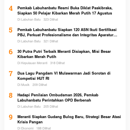
4
Pemkab Labuhanbatu Resmi Buka Diklat Paskibraka,
Siapkan 50 Pelajar Kibarkan Merah Putih 17 Agustus
Di Labuhan Batu
323 Dilihat
5
Pemkab Labuhanbatu Siapkan 120 ASN Ikuti Sertifikasi
PBJ, Perkuat Profesionalisme dan Integritas Aparatur
Pemerintah
Di Labuhan Batu
321 Dilihat
6
30 Putra Putri Terbaik Meranti Disiapkan, Misi Besar
Kibarkan Merah Putih
Di Kepulauan Meranti
318 Dilihat
7
Dua Lagu Pangdam VI Mulawarman Jadi Sorotan di
Kompetisi HUT RI
Di Musik
209 Dilihat
8
Hadapi Penilaian Ombudsman 2026, Pemkab
Labuhanbatu Perintahkan OPD Berbenah
Di Labuhan Batu
205 Dilihat
9
Meranti Siapkan Gudang Bulog Baru, Strategi Besar Atasi
Krisis Pangan
Di Ekonomi
188 Dilihat