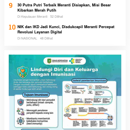
9
30 Putra Putri Terbaik Meranti Disiapkan, Misi Besar
Kibarkan Merah Putih
Di Kepulauan Meranti
52 Dilihat
10
NIK dan IKD Jadi Kunci, Disdukcapil Meranti Percepat
Revolusi Layanan Digital
Di NASIONAL
48 Dilihat