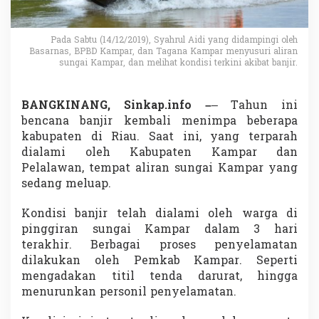
,
S
y
Pada Sabtu (14/12/2019), Syahrul Aidi yang didampingi oleh
a
Basarnas, BPBD Kampar, dan Tagana Kampar menyusuri aliran
h
sungai Kampar, dan melihat kondisi terkini akibat banjir.
r
u
l
BANGKINANG, Sinkap.info –
– Tahun ini
A
bencana banjir kembali menimpa beberapa
i
d
kabupaten di Riau. Saat ini, yang terparah
i
dialami oleh Kabupaten Kampar dan
P
Pelalawan, tempat aliran sungai Kampar yang
r
sedang meluap.
i
h
a
Kondisi banjir telah dialami oleh warga di
t
pinggiran sungai Kampar dalam 3 hari
i
terakhir. Berbagai proses penyelamatan
n
dilakukan oleh Pemkab Kampar. Seperti
D
mengadakan titil tenda darurat, hingga
e
n
menurunkan personil penyelamatan.
g
a