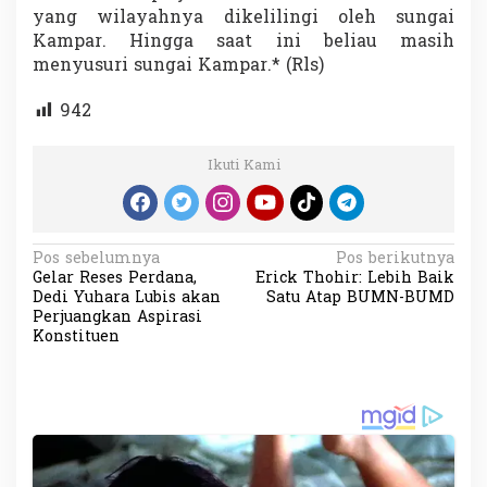
yang wilayahnya dikelilingi oleh sungai
Kampar. Hingga saat ini beliau masih
menyusuri sungai Kampar.* (Rls)
942
Ikuti Kami
N
Pos sebelumnya
Pos berikutnya
Gelar Reses Perdana,
Erick Thohir: Lebih Baik
a
Dedi Yuhara Lubis akan
Satu Atap BUMN-BUMD
v
Perjuangkan Aspirasi
Konstituen
i
g
a
s
i