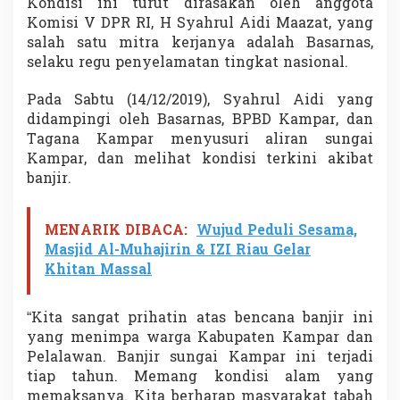
Kondisi ini turut dirasakan oleh anggota
n
Komisi V DPR RI, H Syahrul Aidi Maazat, yang
K
salah satu mitra kerjanya adalah Basarnas,
o
n
selaku regu penyelamatan tingkat nasional.
d
i
Pada Sabtu (14/12/2019), Syahrul Aidi yang
s
didampingi oleh Basarnas, BPBD Kampar, dan
i
Tagana Kampar menyusuri aliran sungai
K
o
Kampar, dan melihat kondisi terkini akibat
r
banjir.
b
a
n
MENARIK DIBACA:
Wujud Peduli Sesama,
B
Masjid Al-Muhajirin & IZI Riau Gelar
a
n
Khitan Massal
j
i
r
“Kita sangat prihatin atas bencana banjir ini
yang menimpa warga Kabupaten Kampar dan
Pelalawan. Banjir sungai Kampar ini terjadi
tiap tahun. Memang kondisi alam yang
memaksanya. Kita berharap masyarakat tabah