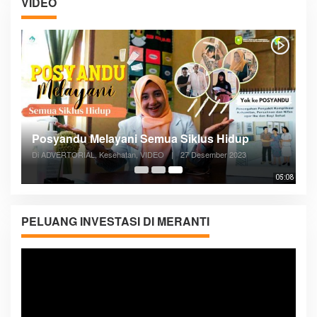
VIDEO
Posyandu Melayani Semua Siklus Hidup
Di ADVERTORIAL, Kesehatan, VIDEO
|
27 Desember 2023
05:08
PELUANG INVESTASI DI MERANTI
Pemutar
Video