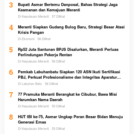
3
Bupati Asmar Bertemu Danposal, Bahas Strategi Jaga
Keamanan dan Kemajuan Meranti
Di Kepulauan Meranti
57 Dilihat
4
Meranti Siapkan Gudang Bulog Baru, Strategi Besar Atasi
Krisis Pangan
Di Ekonomi
56 Dilihat
5
Rp52 Juta Santunan BPJS Disalurkan, Meranti Perluas
Perlindungan Pekerja Rentan
Di Kepulauan Meranti
56 Dilihat
6
Pemkab Labuhanbatu Siapkan 120 ASN Ikuti Sertifikasi
PBJ, Perkuat Profesionalisme dan Integritas Aparatur
Pemerintah
Di Labuhan Batu
56 Dilihat
7
77 Pramuka Meranti Berangkat ke Cibubur, Bawa Misi
Harumkan Nama Daerah
Di Kepulauan Meranti
55 Dilihat
8
HUT IBI ke-75, Asmar Ungkap Peran Besar Bidan Menuju
Generasi Emas
Di Kepulauan Meranti
53 Dilihat