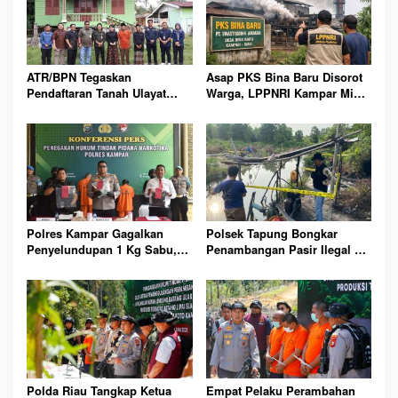
ATR/BPN Tegaskan
Asap PKS Bina Baru Disorot
Pendaftaran Tanah Ulayat
Warga, LPPNRI Kampar Minta
Lindungi Hak Adat, Bukan
Pemerintah Segera Turun
Jadikan Milik Negara Lagi
Tangan
Polres Kampar Gagalkan
Polsek Tapung Bongkar
Penyelundupan 1 Kg Sabu,
Penambangan Pasir Ilegal di
Dua Residivis Diamankan
Desa Karya Indah Kampar
Polda Riau Tangkap Ketua
Empat Pelaku Perambahan