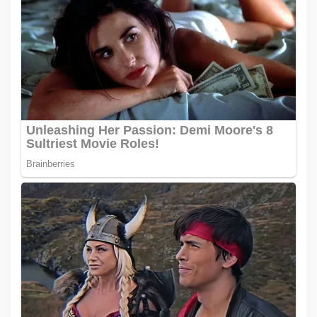
p
o
s