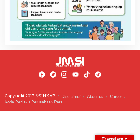
Copyright 2017 ©️SINKAP
Disclaimer
About us
Career
Kode Perilaku Perusahaan Pers
Translate »