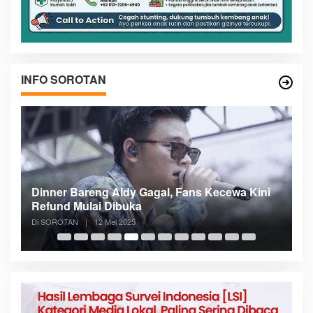
INFO SOROTAN
n
Dinner Bareng Aldy Gagal, Fans Kecewa Kini
Me
Refund Mulai Dibuka
B
Di SOROTAN
|
12 Mei 2025
Di