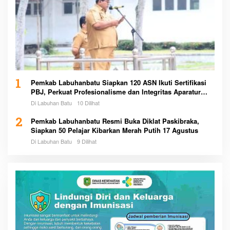
1
Pemkab Labuhanbatu Siapkan 120 ASN Ikuti Sertifikasi
PBJ, Perkuat Profesionalisme dan Integritas Aparatur
Pemerintah
Di Labuhan Batu
10 Dilihat
2
Pemkab Labuhanbatu Resmi Buka Diklat Paskibraka,
Siapkan 50 Pelajar Kibarkan Merah Putih 17 Agustus
Di Labuhan Batu
9 Dilihat