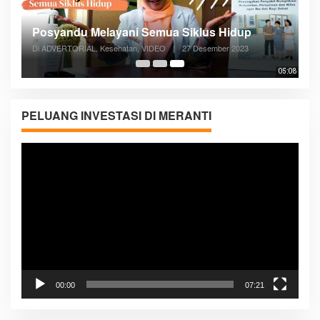
Posyandu Melayani Semua Siklus Hidup
Di ADVERTORIAL, Kesehatan, VIDEO
|
27 Desember 2023
05:08
PELUANG INVESTASI DI MERANTI
Pemutar
Video
00:00
07:21