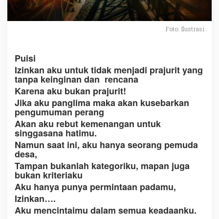
u
s
D
Foto: Ilustrasi
i
n
d
Puisi
i
n
Izinkan aku untuk tidak menjadi prajurit yang
g
tanpa keinginan dan rencana
M
Karena aku bukan prajurit!
a
Jika aku panglima maka akan kusebarkan
l
pengumuman perang
a
m
Akan aku rebut kemenangan untuk
,
singgasana hatimu.
i
Namun saat ini, aku hanya seorang pemuda
t
desa,
u
l
Tampan bukanlah kategoriku, mapan juga
a
bukan kriteriaku
h
Aku hanya punya permintaan padamu,
A
Izinkan….
K
U
Aku mencintaimu dalam semua keadaanku.
!