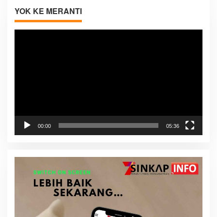
YOK KE MERANTI
Pemutar
Video
00:00
05:36